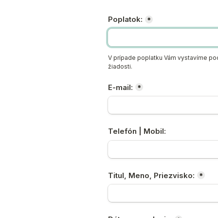
Poplatok:
*
V prípade poplatku Vám vystavíme podk
žiadosti.
E-mail:
*
Telefón | Mobil:
Titul, Meno, Priezvisko:
*