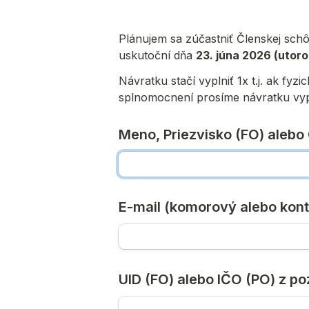
Plánujem sa zúčastniť Členskej schô
uskutoční dňa 
23. júna 2026 (utoro
Návratku stačí vyplniť 1x t.j. ak fy
splnomocnení prosíme návratku vypl
Meno, Priezvisko (FO) aleb
E-mail (komorový alebo kont
UID (FO) alebo IČO (PO) z p