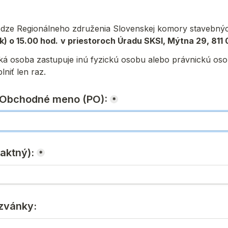
dze Regionálneho združenia Slovenskej komory stavebných i
k) o 15.00 hod.
v priestoroch Úradu SKSI, Mýtna 29, 811 
zická osoba zastupuje inú fyzickú osobu alebo právnickú os
niť len raz.
o Obchodné meno (PO):
*
aktný):
*
ozvánky: