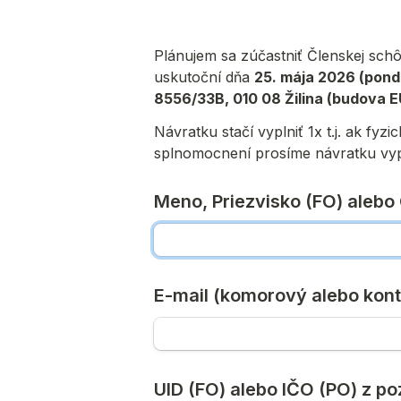
Plánujem sa zúčastniť Členskej schô
uskutoční dňa 
25. mája 2026 (ponde
8556/33B, 010 08 Žilina (budova 
Návratku stačí vyplniť 1x t.j. ak fy
splnomocnení prosíme návratku vypl
Meno, Priezvisko (FO) aleb
E-mail (komorový alebo kont
UID (FO) alebo IČO (PO) z p