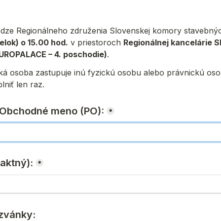
dze Regionálneho združenia Slovenskej komory stavebných i
lok) o 15.00 hod.
 v priestoroch 
Regionálnej kancelárie SK
EUROPALACE – 4. poschodie)
.
zická osoba zastupuje inú fyzickú osobu alebo právnickú os
niť len raz.
o Obchodné meno (PO):
*
aktný):
*
ozvánky: