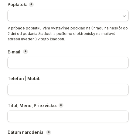
Poplatok:
*
V prípade poplatku Vám vystavíme podklad na úhradu najneskôr do 
2 dní od podania žiadosti a pošleme elektronicky na mailovú 
adresu uvedenú v tejto žiadosti.
E-mail:
*
Telefón | Mobil:
Titul, Meno, Priezvisko:
*
Dátum narodenia:
*