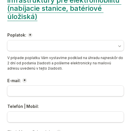
infraštruktúry pre elektromobilitu 
(nabíjacie stanice, batériové 
úložiská)
Poplatok:
*
V prípade poplatku Vám vystavíme podklad na úhradu najneskôr do 
2 dní od podania žiadosti a pošleme elektronicky na mailovú 
adresu uvedenú v tejto žiadosti.
E-mail:
*
Telefón | Mobil: