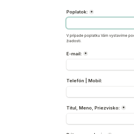
Poplatok:
*
V prípade poplatku Vám vystavíme podk
žiadosti.
E-mail:
*
Telefón | Mobil:
Titul, Meno, Priezvisko:
*