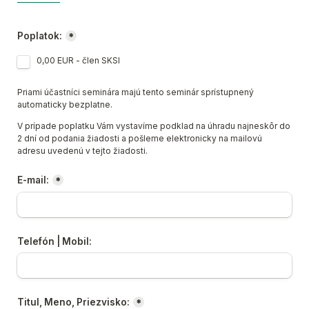
Poplatok:
*
0,00 EUR - člen SKSI
Priami účastníci seminára majú tento seminár sprístupnený 
automaticky bezplatne.
V prípade poplatku Vám vystavíme podklad na úhradu najneskôr do 
2 dní od podania žiadosti a pošleme elektronicky na mailovú 
adresu uvedenú v tejto žiadosti.
E-mail:
*
Telefón | Mobil:
Titul, Meno, Priezvisko:
*