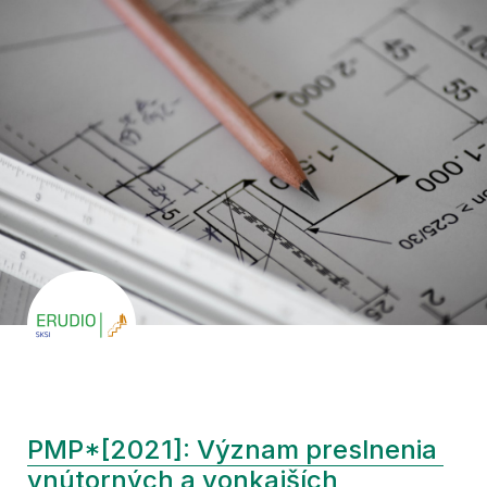
PMP*[2021]: Význam preslnenia 
vnútorných a vonkajších 