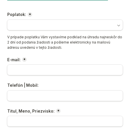
Poplatok:
*
V prípade poplatku Vám vystavíme podklad na úhradu najneskôr do 
2 dní od podania žiadosti a pošleme elektronicky na mailovú 
adresu uvedenú v tejto žiadosti.
E-mail:
*
Telefón | Mobil:
Titul, Meno, Priezvisko:
*