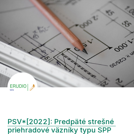
PSV*[2022]: Predpäté strešné 
priehradové väzníky typu SPP