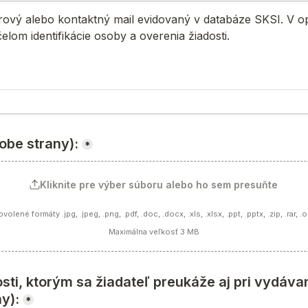
rový alebo kontaktný mail evidovaný v databáze SKSI. V o
lom identifikácie osoby a overenia žiadosti.
obe strany):
*
Kliknite pre výber súboru alebo ho sem presuňte
volené formáty .jpg, .jpeg, .png, .pdf, .doc, .docx, .xls, .xlsx, .ppt, .pptx, .zip, .rar, .
Maximálna veľkosť 3 MB
sti, ktorým sa žiadateľ preukáže aj pri vydáva
ny):
*