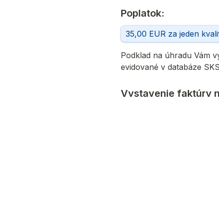
Poplatok:
35,00 EUR za jeden kvali
Podklad na úhradu Vám vys
evidované v databáze SKSI
Vystavenie faktúry n
ADRESA TRVALÉHO BY
INÝ SUBJEKT
Faktúru - daňový doklad V
mandátneho certifikátu a p
DPH a preto k prijatej zá
prípade, že si nerezervuje
podania tejto žiadosti, Va
bola platba prijatá.