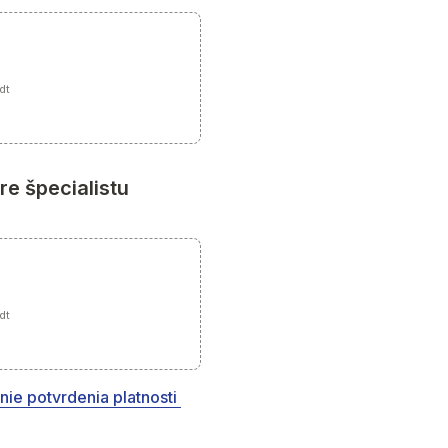
odt
e špecialistu 
odt
nie potvrdenia platnosti 