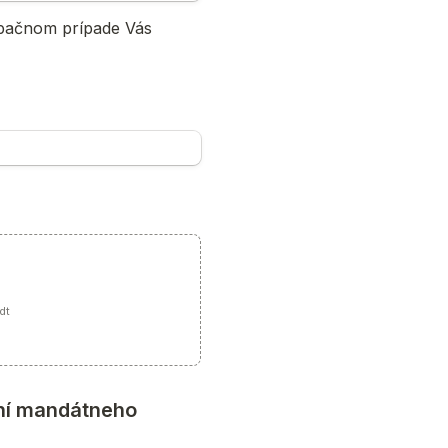
pačnom prípade Vás 
odt
ní mandátneho 