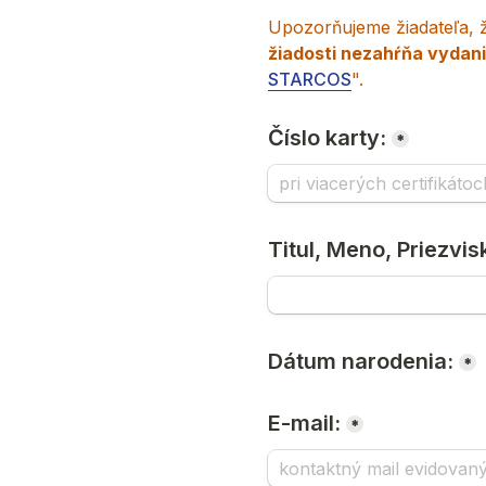
Upozorňujeme žiadateľa, 
žiadosti nezahŕňa vydani
STARCOS
".
Číslo karty:
*
Titul, Meno, Priezvis
Dátum narodenia:
*
E-mail:
*