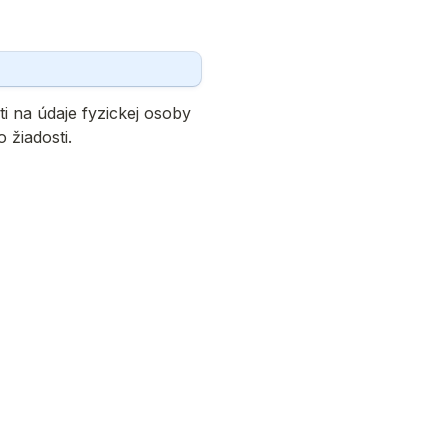
 na údaje fyzickej osoby 
 žiadosti.
alifikovaného 
osti. SKSI nie je platcom 
 dodaní služby. V 
u do 3 mesiacov od 
a bankový účet, z ktorého 