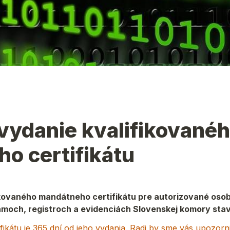
vydanie kvalifikovanéh
o certifikátu
kovaného mandátneho certifikátu pre autorizované osob
moch, registroch a evidenciách Slovenskej komory stav
ikátu je 365 dní od jeho vydania. Radi by sme vás upozornili