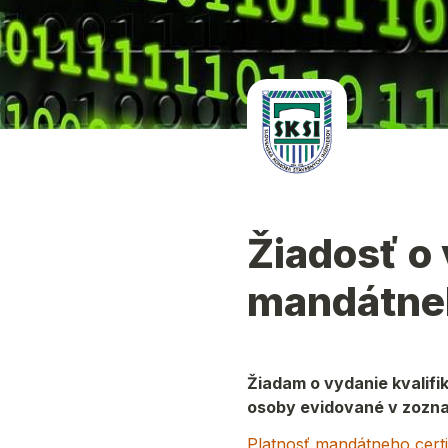
Žiadosť o 
mandátneh
Žiadam o vydanie kvalifi
osoby evidované v zozna
Platnosť mandátneho certif