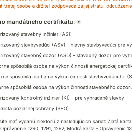
 tretej osobe a držiteľ zodpovedá za jej stratu, odcudzenie
ho mandátneho certifikátu:
*
izovaný stavebný inžinier (ASI)
rizovaný stavbyvedúci (ASV) - hlavný stavbyvedúci pre v
rizovaný stavebný dozor (ASD) - stavebný dozor pre vyh
ne spôsobilá osoba na výkon činnosti energetickej certif
rne spôsobilá osoba na výkon činnosti stavbyvedúceho (
rne spôsobilá osoba na výkon činnosti stavebného dozor
izovaný kontrolný inžinier (KI) - pre vyhradené stavby
alista požiarnej ochrany (ŠPO)
te mať vydanú niektorú z nasledujúcich kariet: Zlatá karta
- Oprávnenie 1290, 1291, 1292; Modrá karta - Oprávnenie 1