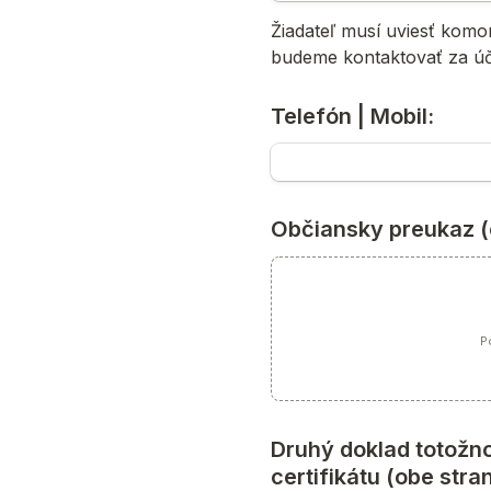
Žiadateľ musí uviesť komo
budeme kontaktovať za úče
Telefón | Mobil:
Občiansky preukaz (
Po
Druhý doklad totožno
certifikátu (obe stra