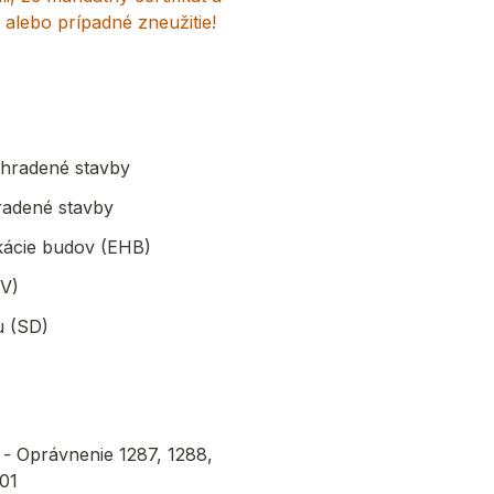
 alebo prípadné zneužitie!
yhradené stavby
radené stavby
ikácie budov (EHB)
SV)
u (SD)
 - Oprávnenie 1287, 1288, 
301