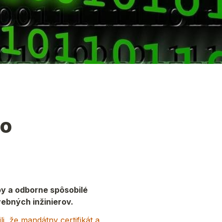
o 
y a odborne spôsobilé 
ebných inžinierov.
, že mandátny certifikát a 