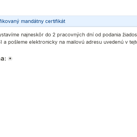
fikovaný mandátny certifikát
tavíme najneskôr do 2 pracovných dní od podania žiadosti
 a pošleme elektronicky na mailovú adresu uvedenú v tejto
a:
*
DLISKA
ám vystavíme najneskôr do 2 pracovných dní od vydania kv
ošleme elektronicky na mailovú adresu uvedenú v tejto žiad
lohe nevystavuje daňový doklad. Daňový doklad dostanete po
te termín na vydanie kvalifikovaného mandátneho certifikát
ša žiadosť bude stornovaná a prijatá záloha bude vrátená n