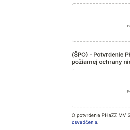
Po
(ŠPO) - Potvrdenie P
požiarnej ochrany ni
Po
O potvrdenie PHaZZ MV SR
osvedčenia
.