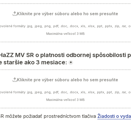
Kliknite pre výber súboru alebo ho sem presuňte
volené formáty .jpg, .jpeg, .png, .pdf, .doc, .docx, .xls, .xlsx, .ppt, .pptx, .zip, .rar, .
Maximálna veľkosť 3 MB
HaZZ MV SR o platnosti odbornej spôsobilosti pr
e staršie ako 3 mesiace:
*
Kliknite pre výber súboru alebo ho sem presuňte
volené formáty .jpg, .jpeg, .png, .pdf, .doc, .docx, .xls, .xlsx, .pptx, .ppt, .zip, .rar, .
Maximálna veľkosť 3 MB
 môžete požiadať prostredníctvom tlačiva 
Žiadosti o vyda