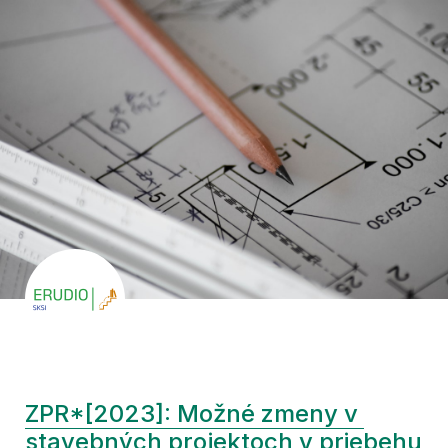
ZPR*[2023]: Možné zmeny v 
stavebných projektoch v priebehu 